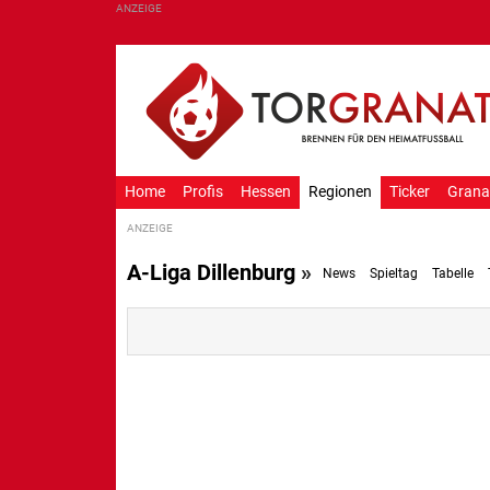
Home
Profis
Hessen
Regionen
Ticker
Grana
A-Liga Dillenburg
»
News
Spieltag
Tabelle