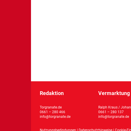
Redaktion
Vermarktung 
Torgranate.de
Ralph Kraus / Johan
0661 – 280 466
0661 – 280 137
info@torgranate.de
info@torgranate.de
Nutzungsbedindungen
|
Datenschutzhinweise
|
Cookie-Ei