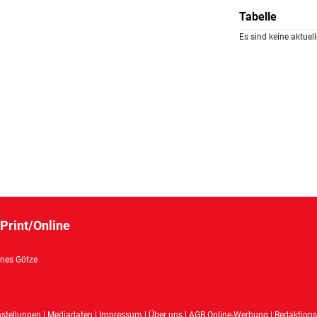
Tabelle
Es sind keine aktue
Print/Online
nes Götze
nstellungen
|
Mediadaten
|
Impressum
|
Über uns
|
AGB Online-Werbung
|
Redaktions