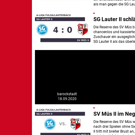
als man gegen die SG Laut
SG Lauter II schl
Die Reserve des SV Müs bl
chancenlos und kassierte 
Zuschauer ein ausgeglich
SG Lauter II als das über
barockstadt
18.09.2020
SV Müs II im Neg
Die Reserve des SV Müs wi
nach drei Spielen ohne Si
II tritt mit breiter Brus