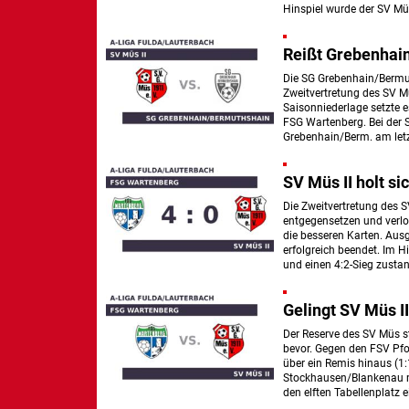
Hinspiel wurde der SV Mü
Reißt Grebenhai
Die SG Grebenhain/Bermut
Zweitvertretung des SV Mü
Saisonniederlage setzte e
FSG Wartenberg. Bei der
Grebenhain/Berm. am letz
SV Müs II holt s
Die Zweitvertretung des 
entgegensetzen und verlor
die besseren Karten. Ausg
erfolgreich beendet. Im H
und einen 4:2-Sieg zusta
Gelingt SV Müs I
Der Reserve des SV Müs s
bevor. Gegen den FSV Pfo
über ein Remis hinaus (1
Stockhausen/Blankenau m
den elften Tabellenplatz e