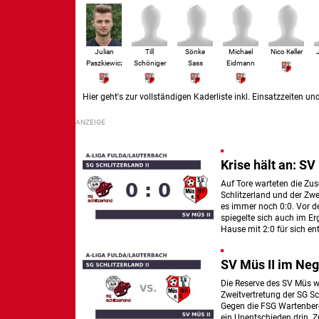
Julian
Till
Sönke
Michael
Nico Keller
Paszkiewicz
Schöniger
Sass
Eidmann
Hier geht's zur vollständigen Kaderliste inkl. Einsatzzeiten und
Krise hält an: SV 
Auf Tore warteten die Zus
Schlitzerland und der Zw
es immer noch 0:0. Vor 
spiegelte sich auch im Er
Hause mit 2:0 für sich en
SV Müs II im Neg
Die Reserve des SV Müs wi
Zweitvertretung der SG Sc
Gegen die FSG Wartenberg 
ein Unentschieden drin. Z