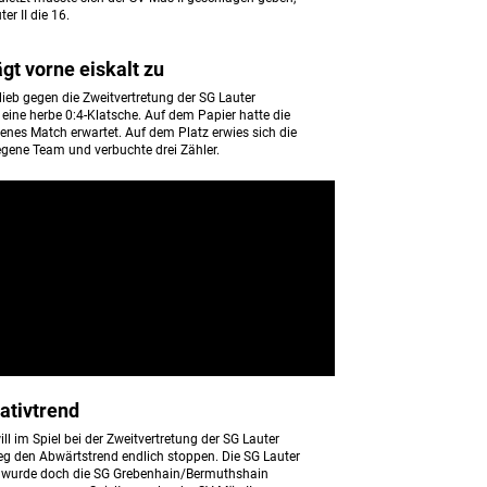
er II die 16.
ägt vorne eiskalt zu
ieb gegen die Zweitvertretung der SG Lauter
eine herbe 0:4-Klatsche. Auf dem Papier hatte die
enes Match erwartet. Auf dem Platz erwies sich die
legene Team und verbuchte drei Zähler.
ativtrend
ll im Spiel bei der Zweitvertretung der SG Lauter
eg den Abwärtstrend endlich stoppen. Die SG Lauter
t an, wurde doch die SG Grebenhain/Bermuthshain