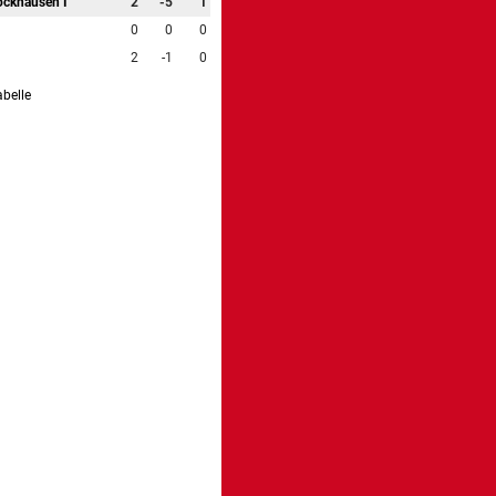
ockhausen I
2
-5
1
0
0
0
2
-1
0
abelle