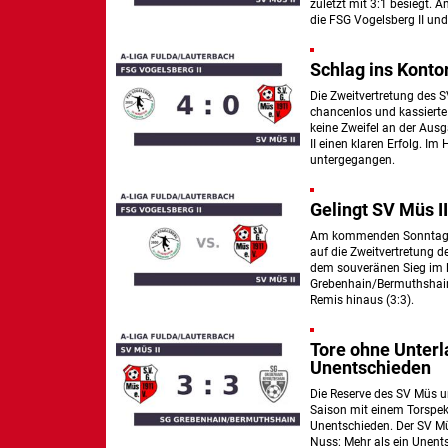
zuletzt mit 3:1 besiegt. 
die FSG Vogelsberg II und
Schlag ins Konto
Die Zweitvertretung des 
chancenlos und kassierte 
keine Zweifel an der Au
II einen klaren Erfolg. Im
untergegangen.
Gelingt SV Müs 
Am kommenden Sonntag um
auf die Zweitvertretung 
dem souveränen Sieg im le
Grebenhain/Bermuthshain 
Remis hinaus (3:3).
Tore ohne Unterl
Unentschieden
Die Reserve des SV Müs 
Saison mit einem Torspekt
Unentschieden. Der SV Mü
Nuss: Mehr als ein Unents