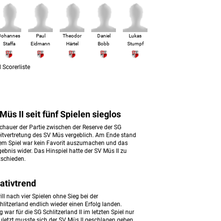
Johannes
Paul
Theodor
Daniel
Lukas
Staffa
Eidmann
Härtel
Bobb
Stumpf
 Scorerliste
Müs II seit fünf Spielen sieglos
chauer der Partie zwischen der Reserve der SG
eitvertretung des SV Müs vergeblich. Am Ende stand
dem Spiel war kein Favorit auszumachen und das
gebnis wider. Das Hinspiel hatte der SV Müs II zu
tschieden.
ativtrend
ll nach vier Spielen ohne Sieg bei der
hlitzerland endlich wieder einen Erfolg landen.
war für die SG Schlitzerland II im letzten Spiel nur
uletzt musste sich der SV Müs II geschlagen geben,