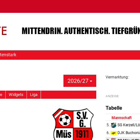
tenstark
Vermarktung:
2026/27
ie
Widgets
Liga
Tabelle
Mannschaft
SG Kerzell/Lö
5.
DJK Buchoni
6.