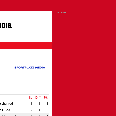
Sp
Diff
Pkt
schenrod II
1
1
3
a Fulda
2
-1
3