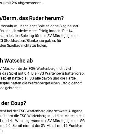
s II mit 2:6 abgeschossen.
n/Berm. das Ruder herum?
hshain will nach acht Spielen ohne Sieg bei der
s endlich wieder einen Erfolg landen. Die 14.
s am letzten Spieltag für den SV Müs II gegen die
 SG Stockhausen/Blankenau gab es für
ten Spieltag nichts zu holen.
ich Watsche ab
SV Müs konnte der FSG Wartenberg nicht viel
 das Spiel mit 0:4. Die FSG Wartenberg hatte vorab
espielt hatte die FSG alle davon und die Partie
inspiel hatten die Wartenberger einen Erfolg geholt
nde gebracht.
I der Coup?
teht bei der FSG Wartenberg eine schwere Aufgabe
rdt kam die FSG Wartenberg im letzten Match nicht
:1). Letzte Woche gewann der SV Müs II gegen die SG
it 2:0. Somit nimmt der SV Müs II mit 16 Punkten
in.