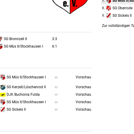
SG Müs II/St
7.
SG Oberrode
8.
SG Sickels II
9.
Zur vollständigen T
SG Bronnzell II
3:3
SG Müs II/Stockhausen I
6:1
SG Müs II/Stockhausen I
-:-
Vorschau
SG Kerzell/Löschenrod II
-:-
Vorschau
DJK Buchonia Fulda
-:-
Vorschau
SG Müs II/Stockhausen I
-:-
Vorschau
SG Sickels II
-:-
Vorschau