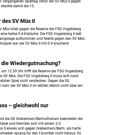
Am vergangenen Spieltag verlor der SV Müs II gegen
 steckte damit die 15.
r des SV Müs II
SV Müs blieb gegen die Reserve der FSG Vogelsberg
eine herbe 0:4-Klatsche. Die FSG Vogelsberg II ließ
sgangslage aufkommen und feierte gegen den SV Müs
 Hinspiel war der SV Müs II mit 0:4 krachend
II die Wiedergutmachung?
 12:30 Uhr trifft die Reserve der FSG Vogelsberg
des SV Müs. Die FSG Vogelsberg II muss sich nach
tzten Spiel nicht verstecken. Gegen die SG
kam der SV Müs II im letzten Match nicht über ein
ass – gleichwohl nur
und die SG Grebenhain/Bermuthshain beendeten die
akel und trennten sich mit einem 3:3-
s II erwies sich gegen Grebenhain/Berm. als harte
chieden sprang für den Favoriten nicht heraus. Im