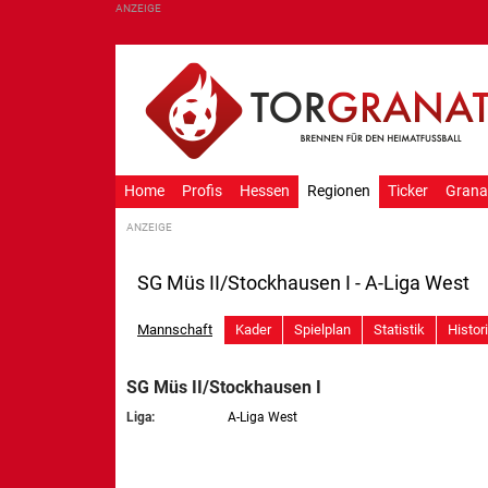
Home
Profis
Hessen
Regionen
Ticker
Grana
SG Müs II/Stockhausen I - A-Liga West
Mannschaft
Kader
Spielplan
Statistik
Histor
SG Müs II/Stockhausen I
Liga:
A-Liga West