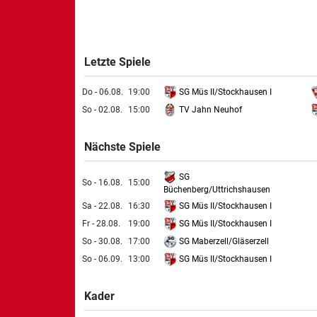
Letzte Spiele
SG Müs II/Stockhausen I
Do - 06.08.
19:00
TV Jahn Neuhof
So - 02.08.
15:00
Nächste Spiele
SG
So - 16.08.
15:00
Büchenberg/Uttrichshausen
SG Müs II/Stockhausen I
Sa - 22.08.
16:30
SG Müs II/Stockhausen I
Fr - 28.08.
19:00
SG Maberzell/Gläserzell
So - 30.08.
17:00
SG Müs II/Stockhausen I
So - 06.09.
13:00
Kader