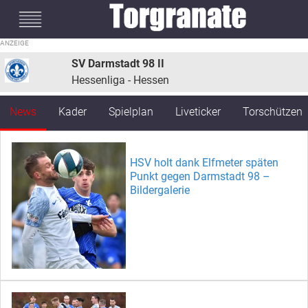
#mobileInterstitial
SV Darmstadt 98 II
Hessenliga - Hessen
News
Kader
Spielplan
Liveticker
Torschützen
HSV holt dank Elfmeter späten
Punkt gegen Darmstadt 98 –
Bildergalerie