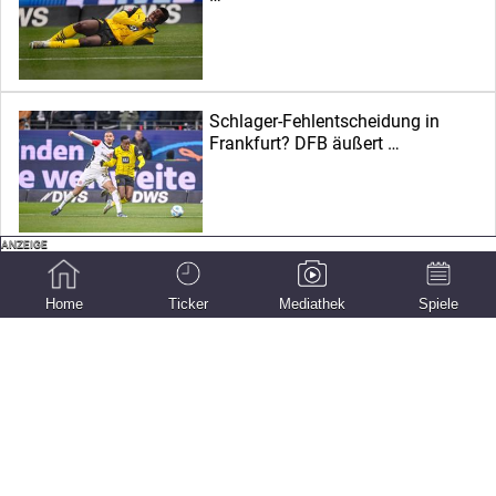
Schlager-Fehlentscheidung in
Frankfurt? DFB äußert …
Ohne „Partner in Crime“: Eintracht-
Stürmer …
Home
Ticker
Mediathek
Spiele
Nach Marmoush-Abgang: Wie
stark wird …