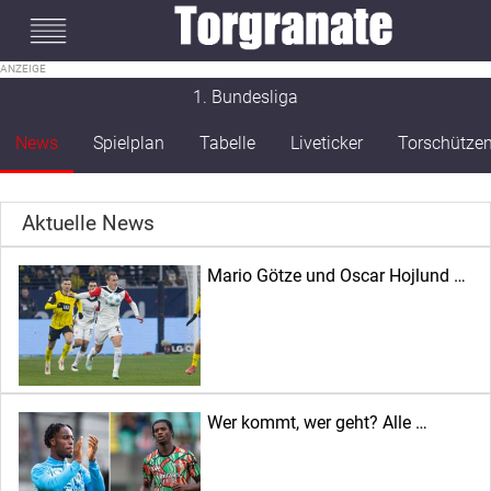
#mobileInterstitial
1. Bundesliga
News
Spielplan
Tabelle
Liveticker
Torschütze
Aktuelle News
Mario Götze und Oscar Hojlund …
Wer kommt, wer geht? Alle …