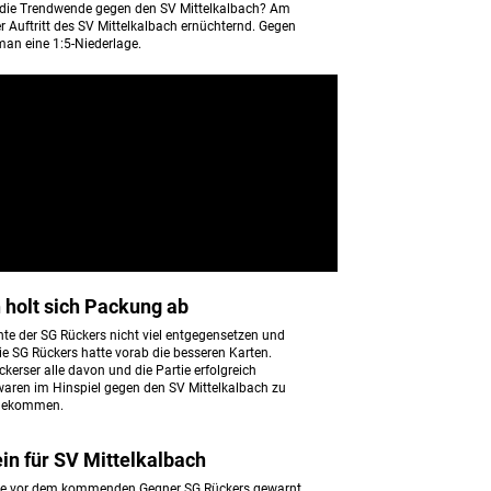
t die Trendwende gegen den SV Mittelkalbach? Am
er Auftritt des SV Mittelkalbach ernüchternd. Gegen
man eine 1:5-Niederlage.
 holt sich Packung ab
nte der SG Rückers nicht viel entgegensetzen und
Die SG Rückers hatte vorab die besseren Karten.
ckerser alle davon und die Partie erfolgreich
waren im Hinspiel gegen den SV Mittelkalbach zu
 gekommen.
in für SV Mittelkalbach
llte vor dem kommenden Gegner SG Rückers gewarnt