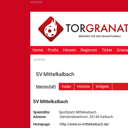
Home
Profis
Hessen
Regionen
Ticker
Grana
SV Mittelkalbach
Mannschaft
Kader
Historie
Widgets
SV Mittelkalbach
Spielstätte:
Sportplatz Mittelkalbach
Adresse:
Gemeindezentrum, 36148 Kalbach
Homepage:
http://www.sv-mittelkalbach.de/