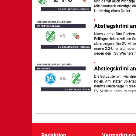
und damit auch wichtige
Mittelkalbach erledigte 
Underdog einen Dreier.
Abstiegskrimi a
Nach zuletzt fünf Partien
Bellings/Hohenzell am S
oben zeigen. Der SV Mitt
einem 2:2-Unentschieden.
gegen den TSV Weyhers m
Abstiegskrimi a
Die SG Lauter will wichti
holen. Am letzten Spielt
neunte Niederlage in dies
SV Mittelkalbach im letzt
Redaktion
Vermarktung 