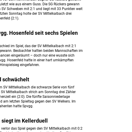
 zuletzt wie aus einem Guss. Die SG Rückers gewann
n SV Schweben mit 2:1 und liegt mit 33 Punkten weit
etzten Sonntag holte der SV Mittelkalbach drei
nfeld (2:1).
vgg. Hosenfeld seit sechs Spielen
chied im Spiel, das der SV Mittelkalbach mit 2:1
gewann. Beobachter hatten beiden Mannschaften im
chancen eingeräumt – doch nur eine wusste sich
gg. Hosenfeld hatte in einer hart umkämpften
Hinspielsieg eingefahren.
d schwächelt
m SV Mittelkalbach die schwarze Serie von fünf
 SV Mittelkalbach strich am Sonntag drei Zähler
enzell ein (2:0). Die fünfte Saisonniederlage
ld am letzten Spieltag gegen den SV Welkers. Im
rahenten hatte Spvgg.
siegt im Kellerduell
 verlor das Spiel gegen den SV Mittelkalbach mit 0:2