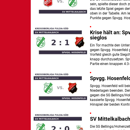
sein, spielte dieser doch
das letzte Spiel gegen de
oben in der Tabelle. Am l
Punkte gegen Spvgg. Hose
Krise hält an: Sp
sieglos
Ein Tor machte den Unters
gegen Spvgg. Hosenfeld 
Vorfeld gleich gute Sieg
knapp durchzusetzen. Spv
Partie einen knappen 4:3-
Spvgg. Hosenfel
Spvgg. Hosenfeld will bei
Niederlagen beenden. Der
gegen die SG Bellings/Hoh
kassierte Spvgg. Hosenfe
Hinspiel der beiden Kont
SV Mittelkalbach 
Die SG Bellings/Hohenzell