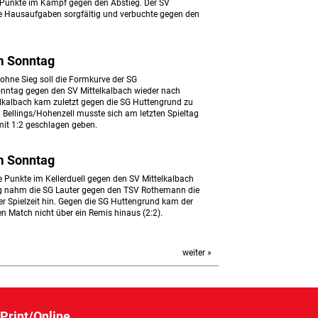
 Punkte im Kampf gegen den Abstieg. Der SV
die Hausaufgaben sorgfältig und verbuchte gegen den
m Sonntag
 ohne Sieg soll die Formkurve der SG
onntag gegen den SV Mittelkalbach wieder nach
elkalbach kam zuletzt gegen die SG Huttengrund zu
 Bellings/Hohenzell musste sich am letzten Spieltag
it 1:2 geschlagen geben.
m Sonntag
ge Punkte im Kellerduell gegen den SV Mittelkalbach
ag nahm die SG Lauter gegen den TSV Rothemann die
er Spielzeit hin. Gegen die SG Huttengrund kam der
en Match nicht über ein Remis hinaus (2:2).
weiter »
Print/Online