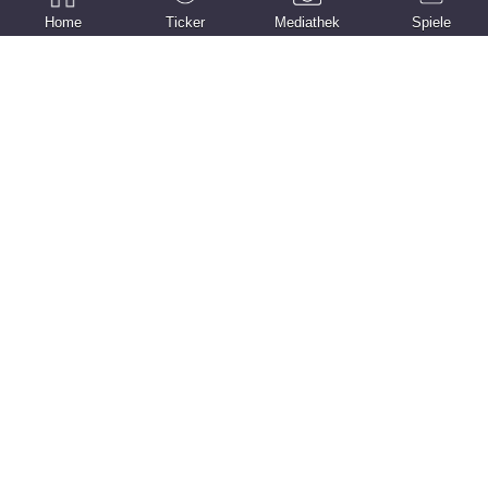
Home
Ticker
Mediathek
Spiele
SG Schlitzerland mit breiter Brust
„An die Musik werde ich mich nie
gewöhnen“
Goldbach schießt SV Großenlüder
II ab
Kann SG Schlitzerland den Lauf
ausbauen?