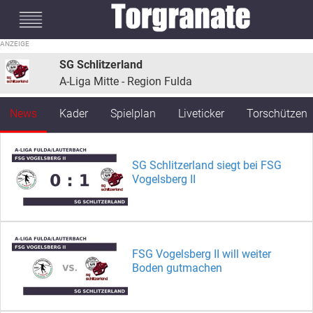
#mobileInterstitial
SG Schlitzerland
A-Liga Mitte - Region Fulda
News
Kader
Spielplan
Liveticker
Torschützen
SG Schlitzerland siegt bei FSG
Vogelsberg II
FSG Vogelsberg II will weiter
Boden gutmachen