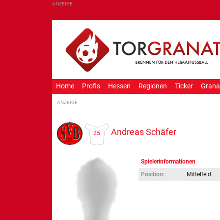
Home
Profis
Hessen
Regionen
Ticker
Grana
Andreas Schäfer
25
Spielerinformationen
Position:
Mittelfeld