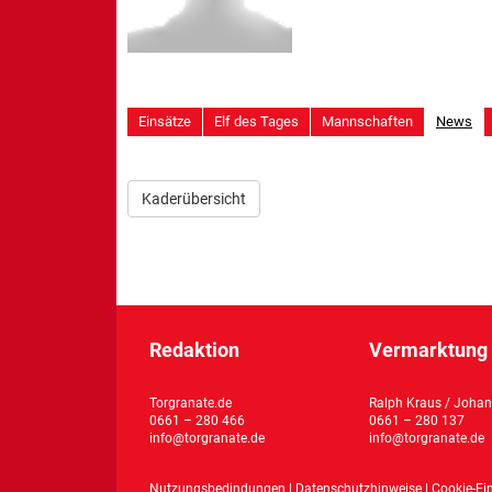
Einsätze
Elf des Tages
Mannschaften
News
Kaderübersicht
Redaktion
Vermarktung 
Torgranate.de
Ralph Kraus / Johan
0661 – 280 466
0661 – 280 137
info@torgranate.de
info@torgranate.de
Nutzungsbedindungen
|
Datenschutzhinweise
|
Cookie-Ei