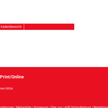
Kaderübersicht
Print/Online
nes Götze
nstellungen
|
Mediadaten
|
Impressum
|
Über uns
|
AGB Online-Werbung
|
Redaktions