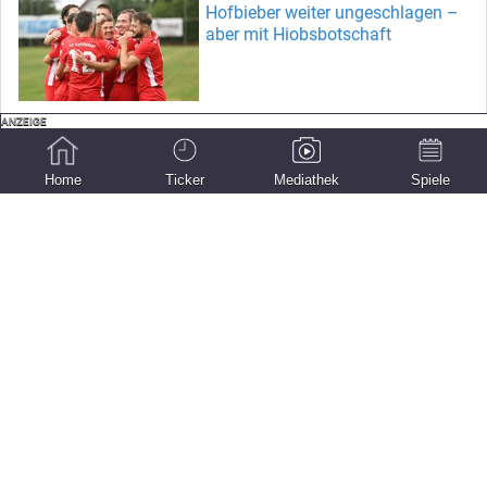
Hofbieber weiter ungeschlagen –
aber mit Hiobsbotschaft
Video: Rückkehr nach 18 Jahren
und die Frage nach dem
Home
Ticker
Mediathek
Spiele
Tränchenkuchen
Vom 4:1 lässt sich Voll nicht
blenden
Gruppenliga Fulda: Die Wechsel in
der Übersicht