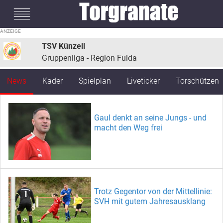
#mobileInterstitial
TSV Künzell
Gruppenliga - Region Fulda
News
Kader
Spielplan
Liveticker
Torschützen
Gaul denkt an seine Jungs - und
macht den Weg frei
Trotz Gegentor von der Mittellinie:
SVH mit gutem Jahresausklang