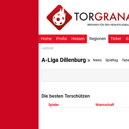
Home
Profis
Hessen
Regionen
Ticker
G
A-Liga Dillenburg
»
News
Spieltag
Tabe
Die besten Torschützen
Spieler
Mannschaft