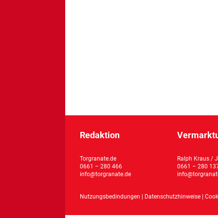
Redaktion
Vermarktu
Torgranate.de
Ralph Kraus / 
0661 – 280 466
0661 – 280 13
info@torgranate.de
info@torgranat
Nutzungsbedindungen
|
Datenschutzhinweise
|
Cook